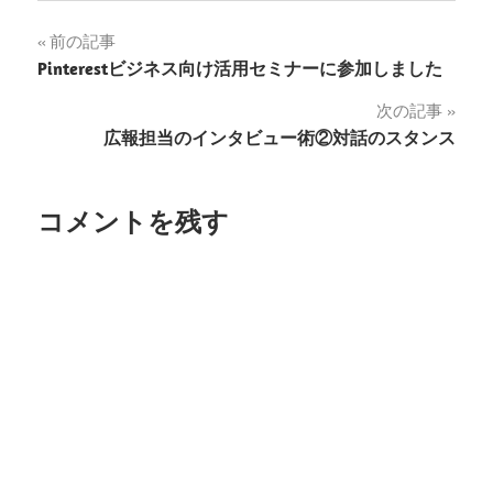
投
前の記事
Pinterestビジネス向け活用セミナーに参加しました
稿
次の記事
ナ
広報担当のインタビュー術②対話のスタンス
ビ
ゲ
コメントを残す
ー
シ
ョ
ン