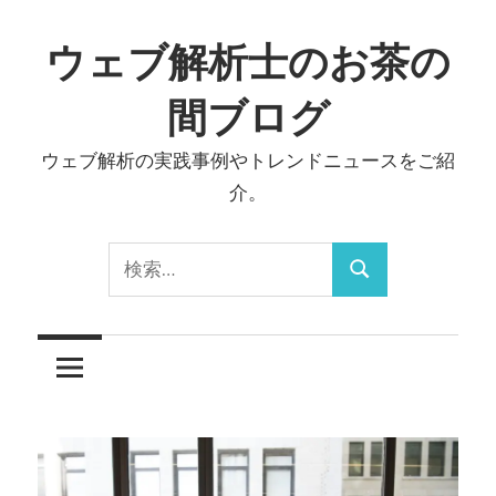
コ
ン
ウェブ解析士のお茶の
テ
間ブログ
ン
ツ
ウェブ解析の実践事例やトレンドニュースをご紹
へ
介。
ス
キ
検
ッ
検
索:
プ
索