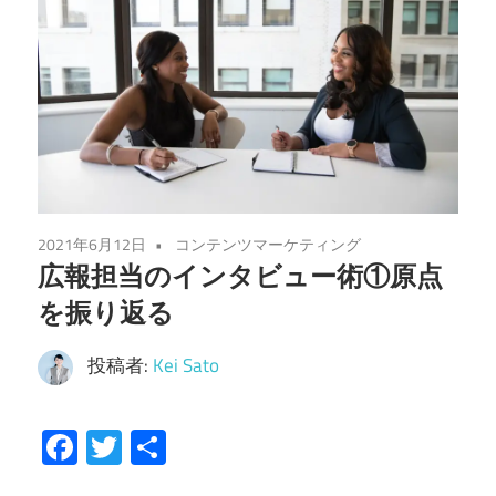
2021年6月12日
コンテンツマーケティング
広報担当のインタビュー術①原点
を振り返る
投稿者:
Kei Sato
Facebook
Twitter
共
有