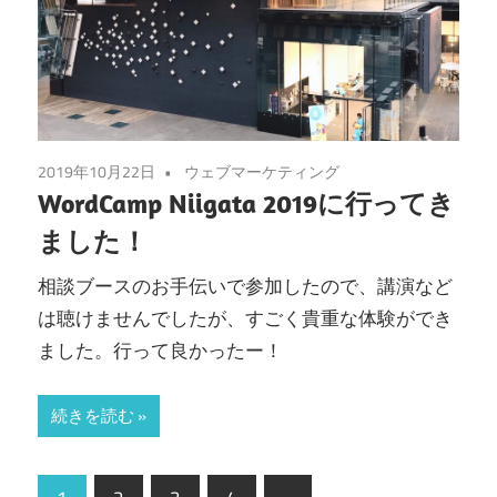
2019年10月22日
ウェブマーケティング
WordCamp Niigata 2019に行ってき
ました！
相談ブースのお手伝いで参加したので、講演など
は聴けませんでしたが、すごく貴重な体験ができ
ました。行って良かったー！
続きを読む
投