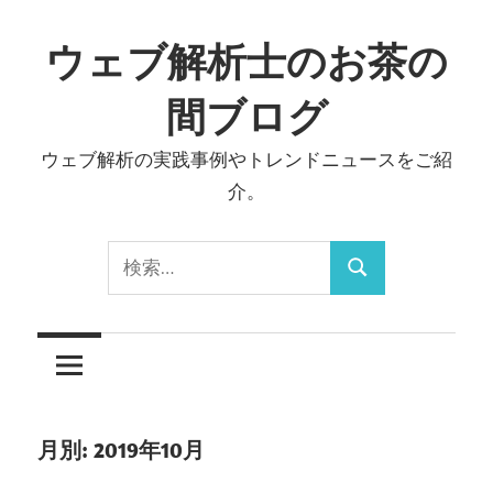
コ
ン
ウェブ解析士のお茶の
テ
間ブログ
ン
ツ
ウェブ解析の実践事例やトレンドニュースをご紹
へ
介。
ス
キ
検
ッ
検
索:
プ
索
月別: 2019年10月