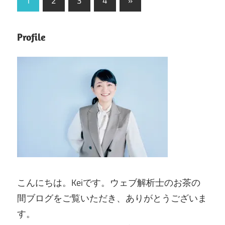
次
1
2
3
4
»
の
稿
記
ナ
Profile
事
ビ
ゲ
ー
シ
ョ
ン
こんにちは。Keiです。ウェブ解析士のお茶の
間ブログをご覧いただき、ありがとうございま
す。