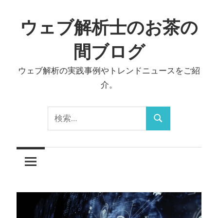
コ
ン
ウェブ解析士のお茶の
テ
間ブログ
ン
ツ
ウェブ解析の実践事例やトレンドニュースをご紹
へ
介。
ス
キ
検
ッ
検
索:
プ
索