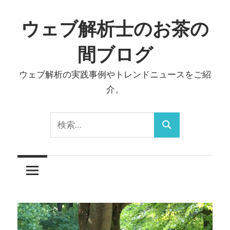
コ
ン
ウェブ解析士のお茶の
テ
間ブログ
ン
ツ
ウェブ解析の実践事例やトレンドニュースをご紹
へ
介。
ス
キ
検
ッ
検
索:
プ
索