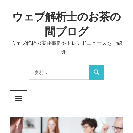
コ
ン
ウェブ解析士のお茶の
テ
間ブログ
ン
ツ
ウェブ解析の実践事例やトレンドニュースをご紹
へ
介。
ス
キ
検
ッ
検
索:
プ
索