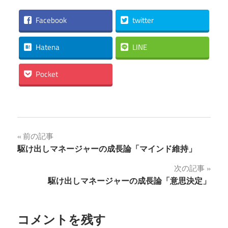
Facebook
twitter
Hatena
LINE
Pocket
投
前の記事
駆け出しマネージャーの成長論「マインド維持​」
稿
次の記事
ナ
駆け出しマネージャーの成長論「意思決定」
ビ
ゲ
コメントを残す