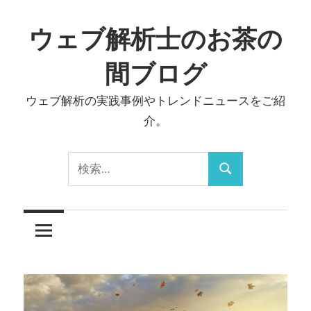
コ
ン
ウェブ解析士のお茶の
テ
間ブログ
ン
ツ
ウェブ解析の実践事例やトレンドニュースをご紹
へ
介。
ス
キ
検
ッ
検
索:
プ
索