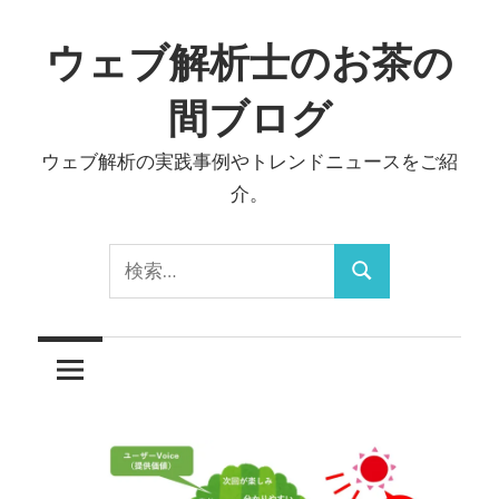
コ
ン
ウェブ解析士のお茶の
テ
間ブログ
ン
ツ
ウェブ解析の実践事例やトレンドニュースをご紹
へ
介。
ス
キ
検
ッ
検
索:
プ
索