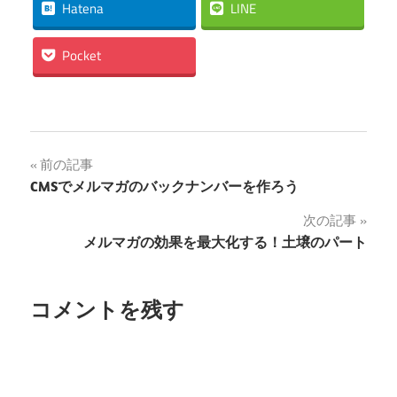
Hatena
LINE
Pocket
投
前の記事
CMSでメルマガのバックナンバーを作ろう
稿
次の記事
ナ
メルマガの効果を最大化する！土壌のパート
ビ
ゲ
コメントを残す
ー
シ