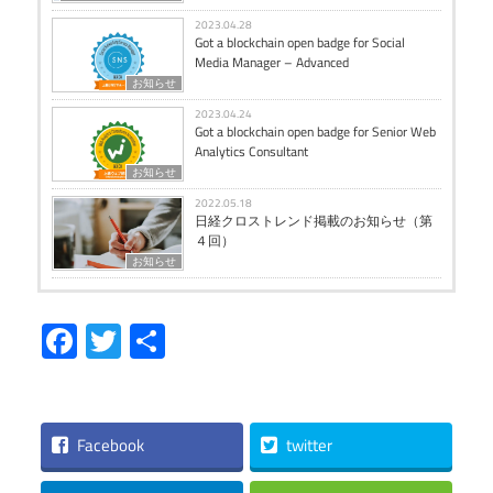
2023.04.28
Got a blockchain open badge for Social
Media Manager – Advanced
お知らせ
2023.04.24
Got a blockchain open badge for Senior Web
Analytics Consultant
お知らせ
2022.05.18
日経クロストレンド掲載のお知らせ（第
４回）
お知らせ
Facebook
Twitter
共
有
Facebook
twitter