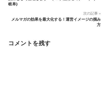
稿
岐阜)
ナ
次の記事
メルマガの効果を最大化する！運営イメージの掴み
ビ
方
ゲ
ー
コメントを残す
シ
ョ
ン