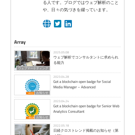
る人です。ブログではウェブ解析のこと
や、日々の気づきを綴っています。
Array
2025.05.08
ウェブ解析でコンサルタントに求められ
る能力
ウェブマーケティング
2023.04.28
Got a blockchain open badge for Social
Media Manager – Advanced
お知らせ
2023.04.24
Got a blockchain open badge for Senior Web
Analytics Consultant
お知らせ
2022.05.18
日経クロストレンド掲載のお知らせ（第