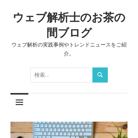
コ
ン
ウェブ解析士のお茶の
テ
間ブログ
ン
ツ
ウェブ解析の実践事例やトレンドニュースをご紹
へ
介。
ス
キ
検
ッ
検
索:
プ
索