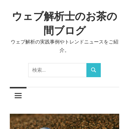
コ
ン
ウェブ解析士のお茶の
テ
間ブログ
ン
ツ
ウェブ解析の実践事例やトレンドニュースをご紹
へ
介。
ス
キ
検
ッ
検
索:
プ
索