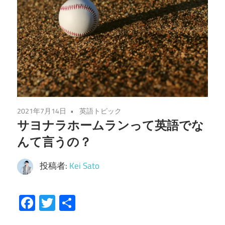
2021年7月14日
英語トピック
サヨナラホームランって英語でな
んて言うの？
投稿者:
Kei Sato
Facebook
Twitter
共
有