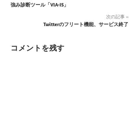
強み診断ツール「VIA-IS」
稿
次の記事
ナ
Twitterのフリート機能、サービス終了
ビ
ゲ
コメントを残す
ー
シ
ョ
ン