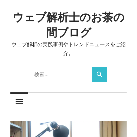
コ
ン
ウェブ解析士のお茶の
テ
間ブログ
ン
ツ
ウェブ解析の実践事例やトレンドニュースをご紹
へ
介。
ス
キ
検
ッ
検
索:
プ
索