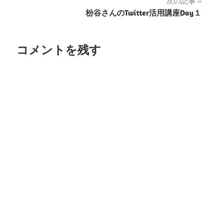
ナ
次の記事
枌谷さんのTwitter活用講座Day１
ビ
ゲ
コメントを残す
ー
シ
ョ
ン