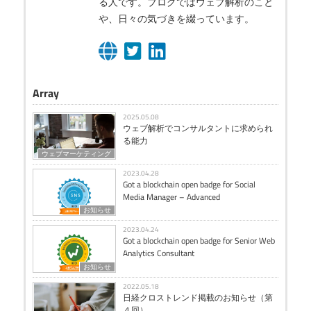
る人です。ブログではウェブ解析のこと
や、日々の気づきを綴っています。
Array
2025.05.08
ウェブ解析でコンサルタントに求められ
る能力
ウェブマーケティング
2023.04.28
Got a blockchain open badge for Social
Media Manager – Advanced
お知らせ
2023.04.24
Got a blockchain open badge for Senior Web
Analytics Consultant
お知らせ
2022.05.18
日経クロストレンド掲載のお知らせ（第
４回）