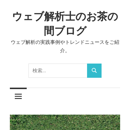
コ
ン
ウェブ解析士のお茶の
テ
間ブログ
ン
ツ
ウェブ解析の実践事例やトレンドニュースをご紹
へ
介。
ス
キ
検
ッ
検
索:
プ
索