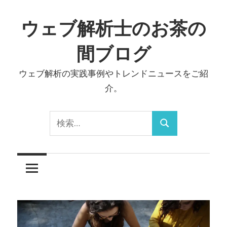
コ
ン
ウェブ解析士のお茶の
テ
間ブログ
ン
ツ
ウェブ解析の実践事例やトレンドニュースをご紹
へ
介。
ス
キ
検
ッ
検
索:
プ
索