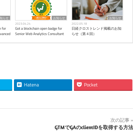
知らせ
お知らせ
お知らせ
2023.04.24
2022.05.18
 for
Got a blockchain open badge for
日経クロストレンド掲載のお知
dvanced
Senior Web Analytics Consultant
らせ（第４回）
Hatena
Pocket
次の記事
GTMでGAのclientIDを取得する方