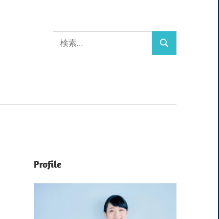
検
検
索:
索
Profile