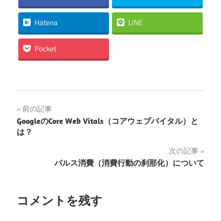
Hatena
LINE
Pocket
投
前の記事
GoogleのCore Web Vitals（コアウェブバイタル）と
稿
は？
ナ
次の記事
パルス消費（消費行動の刹那化）について
ビ
ゲ
コメントを残す
ー