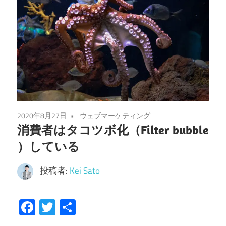
2020年8月27日
ウェブマーケティング
消費者はタコツボ化（Filter bubble
）している
投稿者:
Kei Sato
Facebook
Twitter
共
有