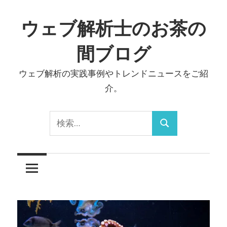
コ
ン
ウェブ解析士のお茶の
テ
間ブログ
ン
ツ
ウェブ解析の実践事例やトレンドニュースをご紹
へ
介。
ス
キ
検
ッ
検
索:
プ
索