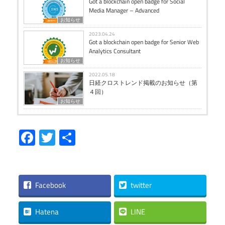
Got a blockchain open badge for Social
Media Manager – Advanced
お知らせ
2023.04.24
Got a blockchain open badge for Senior Web
Analytics Consultant
お知らせ
2022.05.18
日経クロストレンド掲載のお知らせ（第
４回）
お知らせ
Facebook
Twitter
共
有
Facebook
twitter
Hatena
LINE