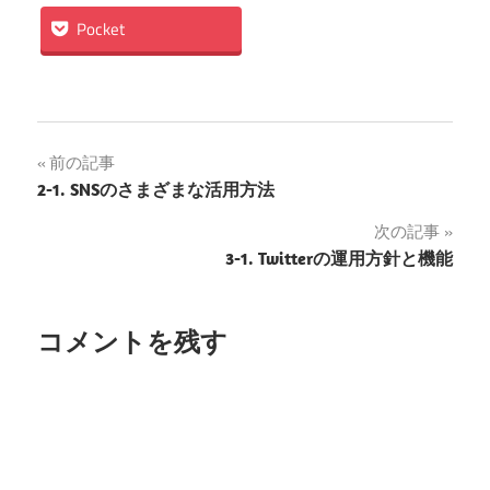
Pocket
投
前の記事
2-1. SNSのさまざまな活用方法
稿
次の記事
ナ
3-1. Twitterの運用方針と機能
ビ
ゲ
コメントを残す
ー
シ
ョ