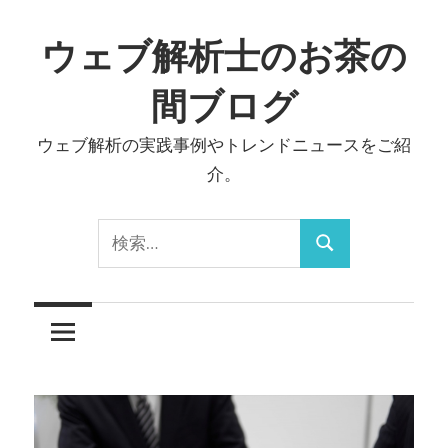
コ
ン
ウェブ解析士のお茶の
テ
間ブログ
ン
ツ
ウェブ解析の実践事例やトレンドニュースをご紹
へ
介。
ス
キ
検
ッ
検
索:
プ
索