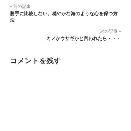
投
前の記事
勝手に比較しない。穏やかな海のような心を保つ方
稿
法
ナ
次の記事
カメかウサギかと言われたら・・・
ビ
ゲ
コメントを残す
ー
シ
ョ
ン