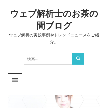
コ
ン
ウェブ解析士のお茶の
テ
間ブログ
ン
ツ
ウェブ解析の実践事例やトレンドニュースをご紹
へ
介。
ス
キ
検
ッ
検
索:
プ
索