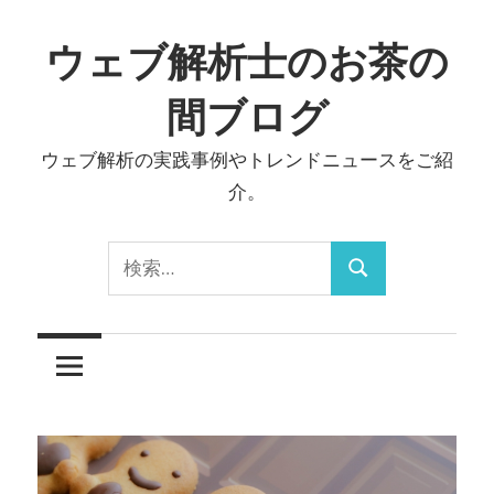
コ
ン
ウェブ解析士のお茶の
テ
間ブログ
ン
ツ
ウェブ解析の実践事例やトレンドニュースをご紹
へ
介。
ス
キ
検
ッ
検
索:
プ
索