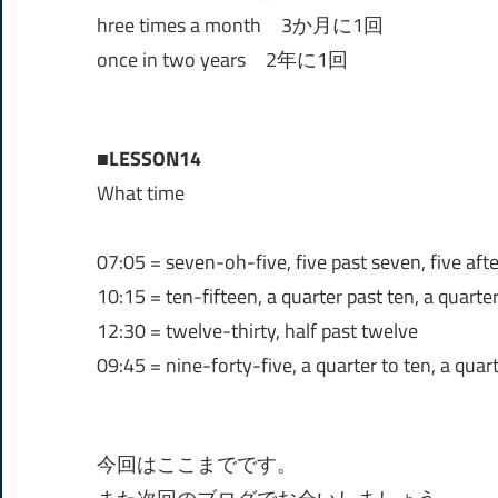
hree times a month 3か月に1回
once in two years 2年に1回
■LESSON14
What time
07:05 = seven-oh-five, five past seven, five aft
10:15 = ten-fifteen, a quarter past ten, a quarter
12:30 = twelve-thirty, half past twelve
09:45 = nine-forty-five, a quarter to ten, a quar
今回はここまでです。