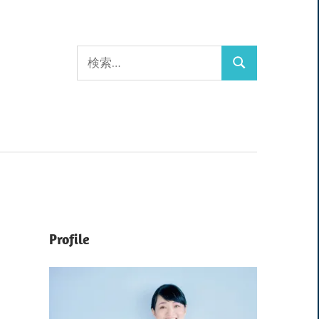
検
検
索:
索
Profile