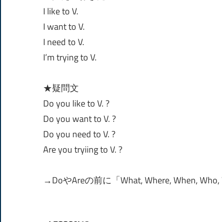
I like to V.
I want to V.
I need to V.
I’m trying to V.
★疑問文
Do you like to V. ?
Do you want to V. ?
Do you need to V. ?
Are you tryiing to V. ?
→DoやAreの前に「What, Where, Whe