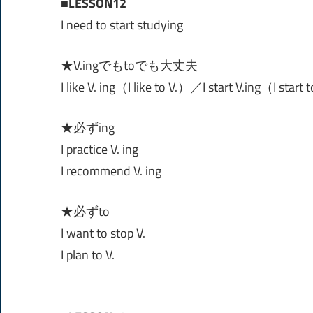
■LESSON12
I need to start studying
★V.ingでもtoでも大丈夫
I like V. ing（I like to V.）／I start V.ing（I start 
★必ずing
I practice V. ing
I recommend V. ing
★必ずto
I want to stop V.
I plan to V.