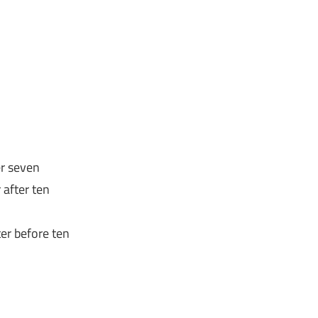
er seven
 after ten
ter before ten