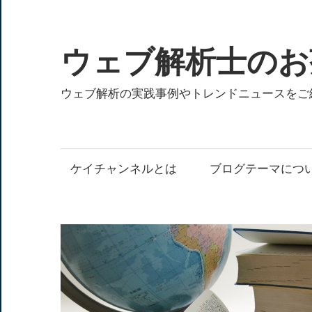
コ
ン
テ
ウェブ解析士のお
ン
ツ
ウェブ解析の実践事例やトレンドニュースをご
へ
ス
キ
ケイチャンネルとは
ブログテーマにつ
ッ
プ