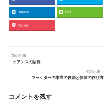
Hatena
LINE
Pocket
投
前の記事
ニュアンスの語源
稿
次の記事
ナ
マーケターの本当の役割と価値の作り方
ビ
ゲ
コメントを残す
ー