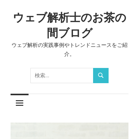
コ
ン
ウェブ解析士のお茶の
テ
間ブログ
ン
ツ
ウェブ解析の実践事例やトレンドニュースをご紹
へ
介。
ス
キ
検
ッ
検
索:
プ
索