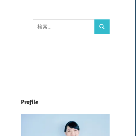
検
検
索:
索
Profile