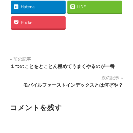
Hatena
LINE
Pocket
投
前の記事
１つのことをとことん極めてうまくやるのが一番
稿
次の記事
ナ
モバイルファーストインデックスとは何ぞや？
ビ
ゲ
コメントを残す
ー
シ