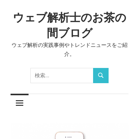
コ
ン
ウェブ解析士のお茶の
テ
間ブログ
ン
ツ
ウェブ解析の実践事例やトレンドニュースをご紹
へ
介。
ス
キ
検
ッ
検
索:
プ
索