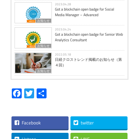
2023.04.28
Got a blockchain open badge for Social
Media Manager – Advanced
お知らせ
2023.04.24
Got a blockchain open badge for Senior Web
Analytics Consultant
お知らせ
2022.05.18
日経クロストレンド掲載のお知らせ（第
４回）
お知らせ
Facebook
Twitter
共
有
Facebook
twitter