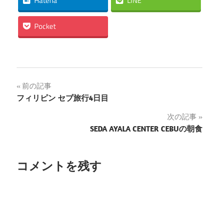
Hatena
LINE
Pocket
投
前の記事
フィリピン セブ旅行4日目
稿
次の記事
ナ
SEDA AYALA CENTER CEBUの朝食
ビ
ゲ
コメントを残す
ー
シ