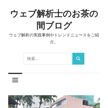
コ
ン
ウェブ解析士のお茶の
テ
間ブログ
ン
ツ
ウェブ解析の実践事例やトレンドニュースをご紹
へ
介。
ス
キ
検
ッ
検
索:
プ
索