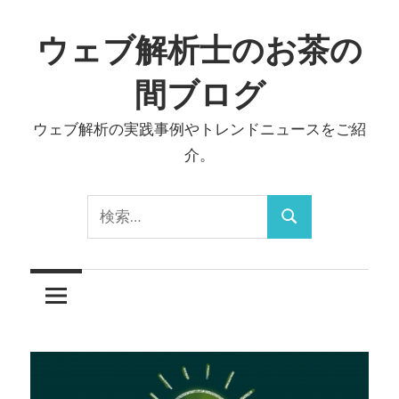
コ
ン
ウェブ解析士のお茶の
テ
間ブログ
ン
ツ
ウェブ解析の実践事例やトレンドニュースをご紹
へ
介。
ス
キ
検
ッ
検
索:
プ
索