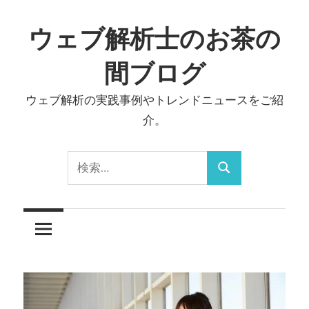
コ
ン
ウェブ解析士のお茶の
テ
間ブログ
ン
ツ
ウェブ解析の実践事例やトレンドニュースをご紹
へ
介。
ス
キ
検
ッ
検
索:
プ
索