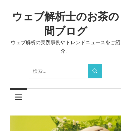
コ
ン
ウェブ解析士のお茶の
テ
間ブログ
ン
ツ
ウェブ解析の実践事例やトレンドニュースをご紹
へ
介。
ス
キ
検
ッ
検
索:
プ
索