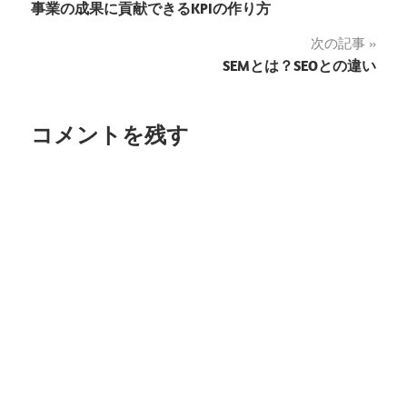
事業の成果に貢献できるKPIの作り方
稿
次の記事
ナ
SEMとは？SEOとの違い
ビ
ゲ
コメントを残す
ー
シ
ョ
ン