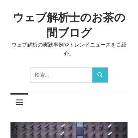
コ
ン
ウェブ解析士のお茶の
テ
間ブログ
ン
ツ
ウェブ解析の実践事例やトレンドニュースをご紹
へ
介。
ス
キ
検
ッ
検
索:
プ
索