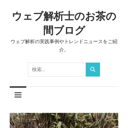
コ
ン
ウェブ解析士のお茶の
テ
間ブログ
ン
ツ
ウェブ解析の実践事例やトレンドニュースをご紹
へ
介。
ス
キ
検
ッ
検
索:
プ
索