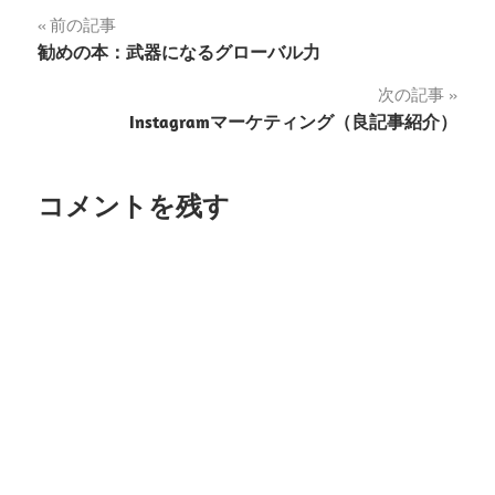
投
前の記事
勧めの本：武器になるグローバル力
稿
次の記事
ナ
Instagramマーケティング（良記事紹介）
ビ
ゲ
コメントを残す
ー
シ
ョ
ン