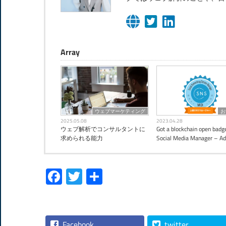
Array
ウェブマーケティング
お
2025.05.08
2023.04.28
ウェブ解析でコンサルタントに
Got a blockchain open badge
求められる能力
Social Media Manager – A
Facebook
Twitter
共
有
Facebook
twitter