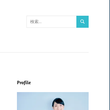
検
検
索:
索
Profile