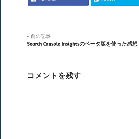
投
前の記事
Search Console Insightsのベータ版を使った感想
稿
ナ
ビ
コメントを残す
ゲ
ー
シ
ョ
ン