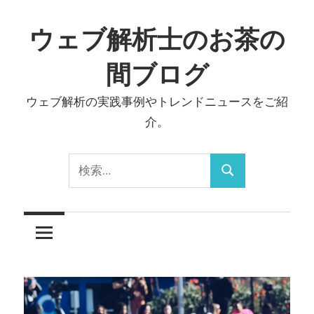
コ
ン
ウェブ解析士のお茶の
テ
間ブログ
ン
ツ
ウェブ解析の実践事例やトレンドニュースをご紹
へ
介。
ス
キ
検
ッ
検
索:
プ
索