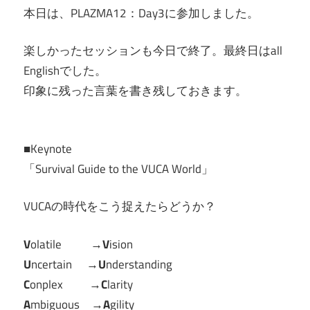
本日は、PLAZMA12：Day3に参加しました。
楽しかったセッションも今日で終了。最終日はall
Englishでした。
印象に残った言葉を書き残しておきます。
■Keynote
「Survival Guide to the VUCA World」
VUCAの時代をこう捉えたらどうか？
V
olatile →
V
ision
U
ncertain →
U
nderstanding
C
onplex →
C
larity
A
mbiguous →
A
gility