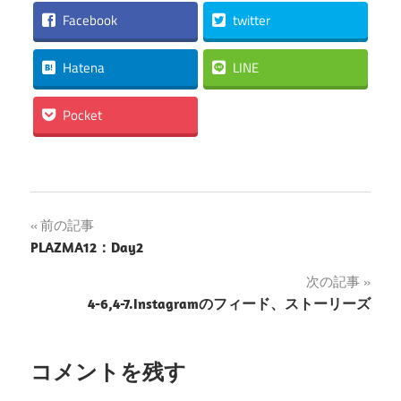
Facebook
twitter
Hatena
LINE
Pocket
投
前の記事
PLAZMA12：Day2
稿
次の記事
ナ
4-6,4-7.Instagramのフィード、ストーリーズ
ビ
ゲ
コメントを残す