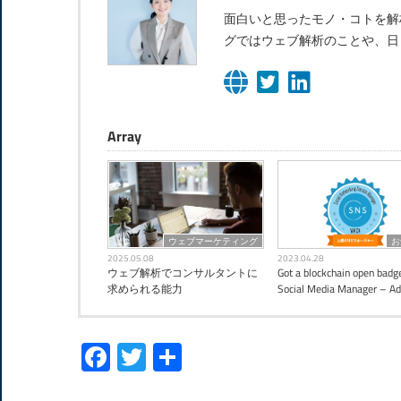
面白いと思ったモノ・コトを解
グではウェブ解析のことや、日
Array
ウェブマーケティング
お
2025.05.08
2023.04.28
ウェブ解析でコンサルタントに
Got a blockchain open badge
求められる能力
Social Media Manager – A
Facebook
Twitter
共
有