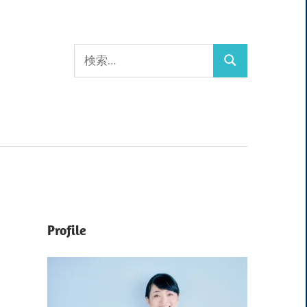
検
検
索:
索
Profile