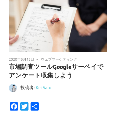
2020年5月15日
ウェブマーケティング
市場調査ツールGoogleサーベイで
アンケート収集しよう
投稿者:
Kei Sato
Facebook
Twitter
共
有