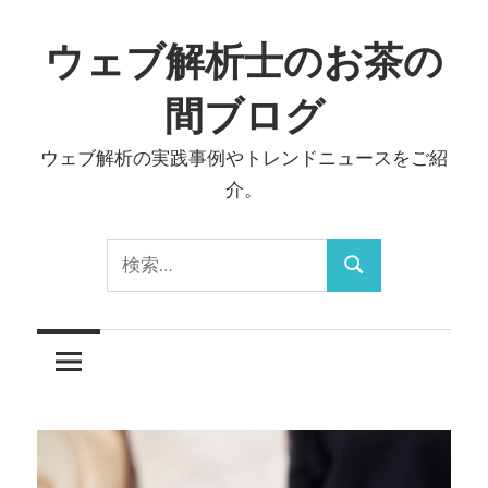
コ
ン
ウェブ解析士のお茶の
テ
間ブログ
ン
ツ
ウェブ解析の実践事例やトレンドニュースをご紹
へ
介。
ス
キ
検
ッ
検
索:
プ
索