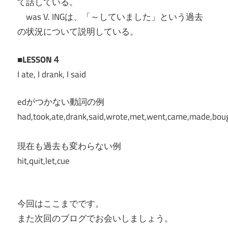
て話している。
was V. INGは、「～していました」という過去
の状況について説明している。
■LESSON４
I ate, I drank, I said
edがつかない動詞の例
had,took,ate,drank,said,wrote,met,went,came,made,boug
現在も過去も変わらない例
hit,quit,let,cue
今回はここまでです。
また次回のブログでお会いしましょう。