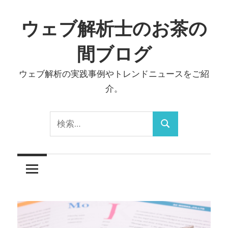
コ
ン
ウェブ解析士のお茶の
テ
間ブログ
ン
ツ
ウェブ解析の実践事例やトレンドニュースをご紹
へ
介。
ス
キ
検
ッ
検
索:
プ
索