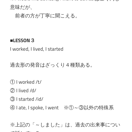
意味だが、
前者の方が丁寧に聞こえる。
■LESSON３
I worked, I lived, I started
過去形の発音はざっくり４種類ある。
① I worked /t/
② I lived /d/
③ I started /id/
④ I ate, I spoke, I went ※①～③以外の特殊系
※上記の「～しました」は、過去の出来事につい