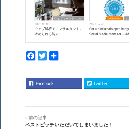
ウェブマーケティング
お
2025.05.08
2023.04.28
ウェブ解析でコンサルタントに
Got a blockchain open badge
求められる能力
Social Media Manager – A
Facebook
Twitter
共
有
Facebook
twitter
投
前の記事
ベストピッチいただいてしまいました！