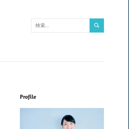
検
検
索:
索
Profile