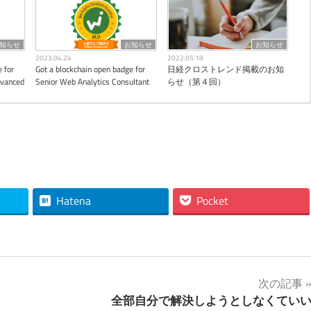
知らせ
お知らせ
お知らせ
2023.04.24
2022.05.18
 for
Got a blockchain open badge for
日経クロストレンド掲載のお知
dvanced
Senior Web Analytics Consultant
らせ（第４回）
Hatena
Pocket
次の記事
全部自分で解決しようとしなくてい