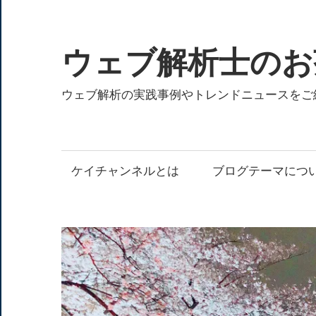
コ
ン
テ
ウェブ解析士のお
ン
ツ
ウェブ解析の実践事例やトレンドニュースをご
へ
ス
キ
ケイチャンネルとは
ブログテーマにつ
ッ
プ