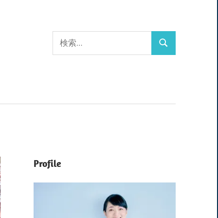
検
検
索:
索
Profile