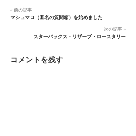
投
前の記事
マシュマロ（匿名の質問箱）を始めました
稿
次の記事
ナ
スターバックス・リザーブ・ロースタリー
ビ
ゲ
コメントを残す
ー
シ
ョ
ン