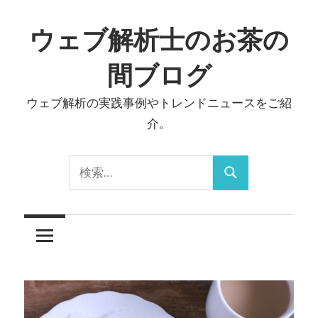
コ
ン
ウェブ解析士のお茶の
テ
間ブログ
ン
ツ
ウェブ解析の実践事例やトレンドニュースをご紹
へ
介。
ス
キ
検
ッ
検
索:
プ
索