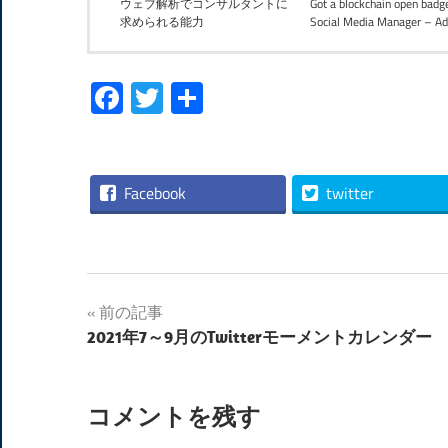
ウェブ解析でコンサルタントに
Got a blockchain open badge
求められる能力
Social Media Manager – A
Facebook
Twitter
共
有
Facebook
twitter
投
前の記事
2021年7～9月のTwitterモーメントカレンダー
稿
ナ
コメントを残す
ビ