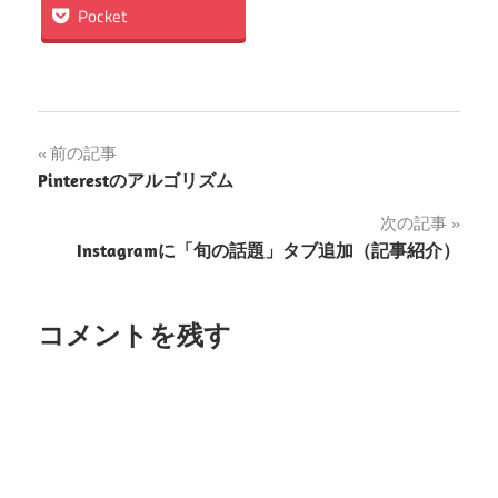
Pocket
投
前の記事
Pinterestのアルゴリズム
稿
次の記事
ナ
Instagramに「旬の話題」タブ追加（記事紹介）
ビ
ゲ
コメントを残す
ー
シ
ョ