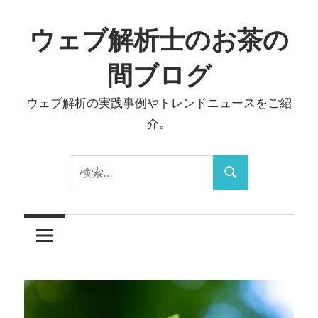
コ
ン
ウェブ解析士のお茶の
テ
間ブログ
ン
ツ
ウェブ解析の実践事例やトレンドニュースをご紹
へ
介。
ス
キ
検
ッ
検
索:
プ
索