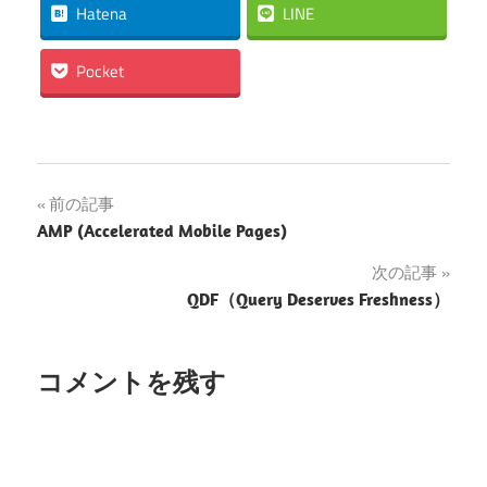
Hatena
LINE
Pocket
投
前の記事
AMP (Accelerated Mobile Pages)
稿
次の記事
ナ
QDF（Query Deserves Freshness）
ビ
ゲ
コメントを残す
ー
シ