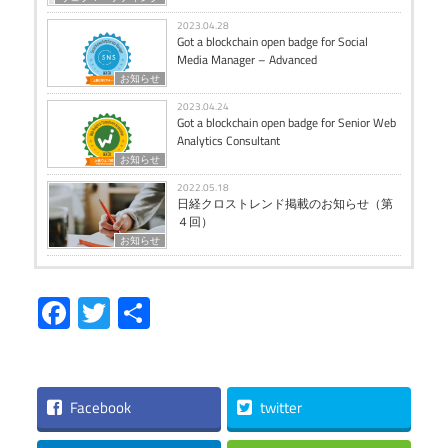
2023.04.28
Got a blockchain open badge for Social
Media Manager – Advanced
お知らせ
2023.04.24
Got a blockchain open badge for Senior Web
Analytics Consultant
お知らせ
2022.05.18
日経クロストレンド掲載のお知らせ（第
４回）
お知らせ
Facebook
Twitter
共
有
Facebook
twitter