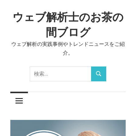
コ
ン
ウェブ解析士のお茶の
テ
間ブログ
ン
ツ
ウェブ解析の実践事例やトレンドニュースをご紹
へ
介。
ス
キ
検
ッ
検
索:
プ
索