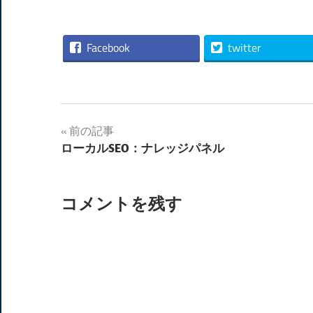
有
Facebook
twitter
投
前の記事
ローカルSEO：ナレッジパネル
稿
ナ
コメントを残す
ビ
ゲ
ー
シ