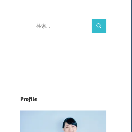
検
検
索:
索
Profile