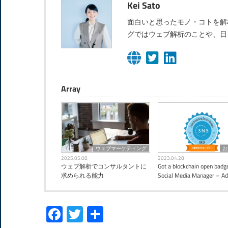
Kei Sato
面白いと思ったモノ・コトを解
グではウェブ解析のことや、日
Array
ウェブマーケティング
お
2025.05.08
2023.04.28
ウェブ解析でコンサルタントに
Got a blockchain open badge
求められる能力
Social Media Manager – A
Facebook
Twitter
共